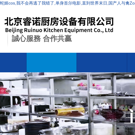
蛇姬cos,我不会再逃了我错了,单身首尔电影,直到世界末日,国产人与禽Z
誠心服務 合作共
贏