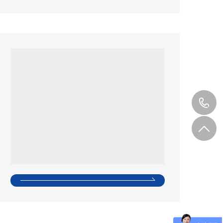
四門高身雪柜