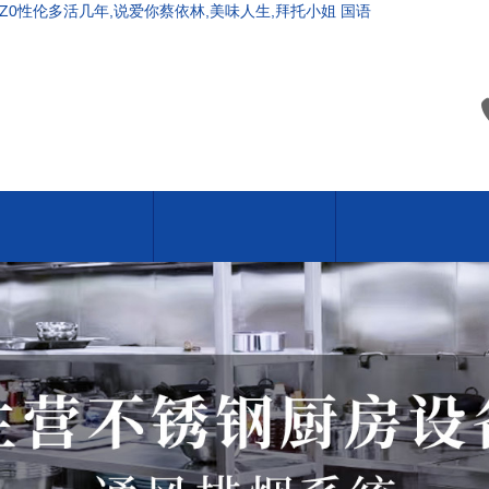
oZ0性伦多活几年,说爱你蔡依林,美味人生,拜托小姐 国语